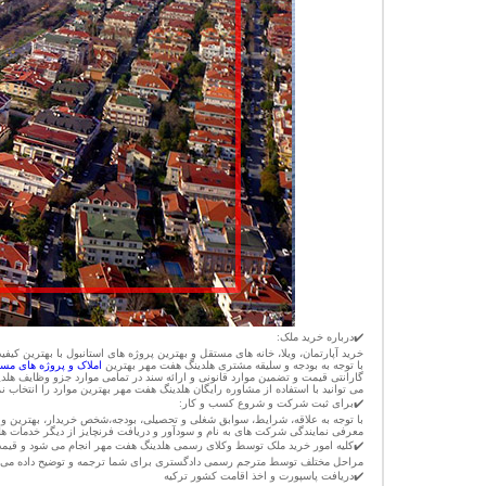
✔️
درباره خرید ملک
:
خرید آپارتمان، ویلا، خانه های مستقل و بهترین پروژه های استانبول با بهترین 
با توجه به بودجه و سلیقه مشتری هلدینگ هفت مهر بهترین
املاک و پروژه های مس
گارانتی قیمت و تضمین موارد قانونی و ارائه سند در تمامی موارد جزو وظایف هلد
می توانید با استفاده از مشاوره رایگان هلدینگ هفت مهر بهترین موارد را انتخاب نما
✔️
برای ثبت شرکت و شروع کسب و کار
:
با توجه به علاقه، شرایط، سوابق شغلی و تحصیلی، بودجه،شخص خریدار، بهترین 
معرفی نمایندگی شرکت های به نام و سودآور و دریافت فرنچایز از دیگر خدمات ه
✔️
کلیه امور خرید ملک
توسط وکلای رسمی هلدینگ هفت مهر انجام می شود و قیم
مراحل مختلف توسط مترجم رسمی دادگستری برای شما ترجمه و توضیح داده می 
✔️
دریافت پاسپورت و اخذ اقامت کشور ترکیه