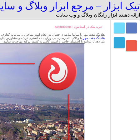
تیک ابزار – مرجع ابزار وبلاگ و سا
ارائه دهنده ابزار رایگان وبلاگ و وب سایت
خرید ملک در استانبول | haftmehr.com
هلدینگ هفت مهر با سالها سابقه درخشان در انجام امور مهاجرتی، سرمایه گذاری، ت
هلدینگ هفت مهر
با وکلای باتجربه رسمی وزارت دادگستری ترکیه و مشاورین فارسی
می دهد تا بتوانید با اطمینان خاطر و امنیت کامل به کشور ترکیه مهاجرت نمایید.