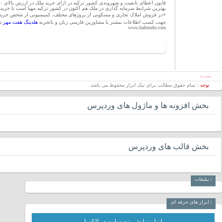
قانون اعطای تابعیت و شهروندی کشور ترکیه در ازای خرید ملک در ارزش بالای ۲۵۰ هزار دلار مدت ۲ سال است که به تایید و تصویب رسیده است.
بهترین شرایط سرمایه گذاری در ملک هم اکنون در کشور ترکیه مهیا است با خرید ملک به ارزش ۲۵۰ هزار دلار میتوانید سرمایه گذاری سودآور را همراه ب
⭐️در فروش املاک تجاری و مسکونی از پروژهای مختلف، کمیسیونی از شخص خریدا
جهت کسب اطلاعات بیشتر با مشاورین فارسی زبان و باتجربه
هلدینگ هفت مهر
در
www.haftmehr.com
برچسب ها :
توجه :
تمام حقوق مطالب برای تیک ابزار محفوظ می باشد.
بخش افزونه ها و ماژول های وردپرس
بخش قالب های وردپرس
| تبلیغات
| ابزار های حرفه ای
ابزار نمایش رتبه سایت در الکسا