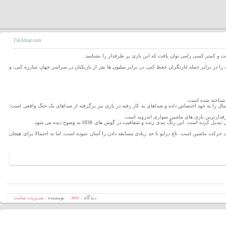
TikAbzar.com
است و کمتر کسی رامی توان یافت که این بازی پر طرفدار را نشناسد.
د را در برابر حمله غارتگران حفظ کنی، در برابر میلیون ها نفر از بازیکنان در سراسر جهان مبارزه کنی، و
ز شناخته شده است.
ال را به خود اختصاص داده و صداهای به کار رفته در بازی نیز برگرفته از صداهای یک جنگ واقعی است؛
دارترین بازی های ماشین سواری اندروید است.
. این رنگ بندی زنده و شفافیت در گوش های HDR به وضوح دیده می شود.
خاب جهت حرکت ماشین است. تاچ درایو تا حد زیادی مسابقه دادن را آسان نموده است، اما به احتمالا برای هیجان
دیدگاه :
zero
نویسنده :
مدیریت سایت