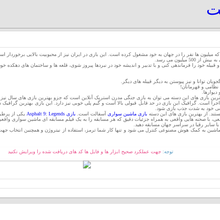
یت
 میلیون ها نفر را در جهان به خود مشغول کرده است. این بازی در ایران نیز از محبوبیت بالایی برخوردار 
5 میلیون می رسد.
و قبیله خود را فرماندهی کنی و با تدبیر و اندیشه خود در نبردها پیروز شوی، قلعه ها و ساختمان های دهکده خو
ویان توانا و نیز پیوستن به دیگر قیبله های دیگر.
نظامی و قهرمانان!
دیوارها.
بهترین بازی های این دسته می توان به بازی جنگی مدرن استریک آنلاین است که جزو بهترین بازی های سال نی
ا است. گرافیک این بازی در حد قابل قبولی بالا است و گیم پلی خوبی نیز دارد. این بازی بهترین گرافیک س
شی خود به شدت جذب بازی شود.
ستند. از بهترین بازی های این دسته
بازی ماشین سواری
آسفالت است.
بازی Asphalt 9: Legends
یکی از پرطرف
با صحنه هایی واقعی به همراه جزئیات دقیق که هر مسابقه را به یک فیلم مسابقه ای ماشین سواری واقعی تبدیل کرده است
با سایر رقبا در سراسر جهان مسابقه دهید.
چنانی انجام دهید و ماشین به کمک هوش مصنوعی کنترل می شود و تنها کار شما ترمز، استفاده از نیتروژن و همچنین انت
توجه:
جهت عملکرد صحیح ابزار ها و فایل ها کد های دریافت شده را ویرایش نکنید