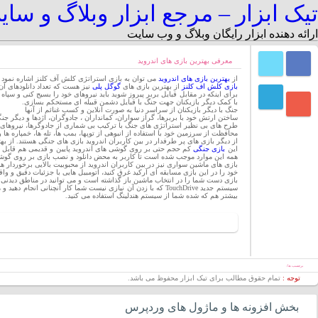
تیک ابزار – مرجع ابزار وبلاگ و سا
ارائه دهنده ابزار رایگان وبلاگ و وب سایت
معرفی بهترین بازی های اندروید
از
بهترین بازی های اندروید
می توان به بازی استراتژی کلش آف کلنز اشاره نمود که
بازی کلش اف کلنز
از بهترین بازی های
گوگل پلی
نیز هست که تعداد دانلودهای آن به بیش از 00
برای اینکه در مقابل قبایل بربر پیروز شوید باید نیروهای خود را بسیج کنی و سپاه 
با کمک دیگر بازیکنان جهت جنگ با قبایل دشمن قبیله ای مستحکم بسازی.
جنگ با دیگر بازیکنان از سراسر دنیا به صورت انلاین و کسب غنائم از آنها
ساختن ارتش خود با بربرها، گراز سواران، کمانداران ، جادوگران، اژدها و دیگر جنگج
طرح های بی نظیر استراتژی های جنگ با ترکیب بی شماری از جادوگرها، نیروهای 
محافظت از سرزمین خود با استفاده از انبوهی از توپها، بمب ها، تله ها، خمپاره ها و 
از دیگر بازی های پر طرفدار در بین کاربران اندروید بازی های جنگی هستند. از 
این
بازی جنگی
کم حجم حتی بر روی گوشی های اندروید پایین و قدیمی هم قابل اجر
همه این موارد موجب شده است تا کاربر به محض دانلود و نصب بازی بر روی گو
بازی های ماشین سواری نیز در بین کاربران اندروید از محبوبیت بالایی برخوردار ه
خود را در این بازی مسابقه ای آرکید غرق کنید، اتومبیل هایی با جزئیات دقیق و واقعی، 
بازی دست شما را در انتخاب ماشین باز گذاشته است و می توانید در مناطق دیدنی 
سیستم جدید TouchDrive که با زدن آن نیازی نیست شما کار آن
بیشتر هم که شده شما از سیستم هندلینگ استفاده می کنید.
برچسب ها :
توجه :
تمام حقوق مطالب برای تیک ابزار محفوظ می باشد.
بخش افزونه ها و ماژول های وردپرس