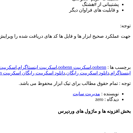
پشتیبانی از #هشتگ
و قابلیت های فراوان دیگر
توجه:
جهت عملکرد صحیح ابزار ها و فایل ها کد های دریافت شده را ویرایش 
برچسب ها :
oobenn
,
اسکریپت oobenn
,
اسکریپت اینستاگرام
,
اسکریپت 
اینستاگرام
,
دانلود اسکریپت رایگان
,
دانلود اسکریپت رایگان اسکریپت oobenn
توجه :
تمام حقوق مطالب برای تیک ابزار محفوظ می باشد.
نویسنده :
مدیریت سایت
دیدگاه :
zero
بخش افزونه ها و ماژول های وردپرس