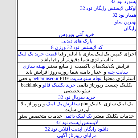
پسورد نود 32
اوکلی لایسنس رایگان نود 32
همیار نود 32
بهترین سئو
رایگان
خرید آنتی ویروس
پارک های دیدنی
کد لایسنس نود 32 ورژن 8
اجرای کمپین بک‌لینک‌سازی با آنالیز رقبا
قیمت خرید بک لینک
تا استراتژی شما دقیق‌تر از رقبا باشد
افزایش بک‌لینک‌های باکیفیت از منابع معتبر
بهینه سازی
سایت چیه
و اعتبار دامنه شما روزبه‌روز افزایش یابد
استراتژی محتوا
انجام سئو سایت behtarinseo.ir
PDF واقعی
بکلینک چیست رپورتاژ دائمی
خرید بکلینک فالو
و backlink
سئو تخصصی
خرید سریال نود 32
بک لینک سازی بکلینک pbn
سفارش بک لینک
و رپورتاژ بالا
آوردن سایت
خدمات بکلینک معتبر
بک لینک دائمی
خدمات متخصص سئو
لایسنس ایست نود 32
دانلود رایگان آپدیت آفلاین نود 32
مزایای رپورتاژ آگهی