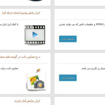
ابزار پخش ویدیو (نسخه حرفه ای)
ابزار پخش فایل های صوتی و موزیک توسط پخش کننده آهنگ با سیستم HTML5 و تنظیمات خاص که می توانید چندین
با کمک این ابزار میتوانید پلیر HTML5 برای پخش ویدیو د
مشاهده ابزار
درج تصاویر ثابت در گوشه های صفح
یار پر کاربرد می باشد.
تصاویر ثابت برای ش
مشاهده ابزار
ابزار نمایش آمار بازدید