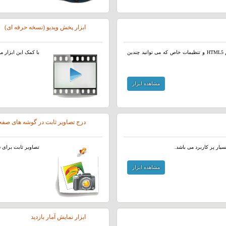
ابزار پخش ویدیو (نسخه حرفه ای)
ابزار پخش فایل های صوتی و موزیک توسط پخش کننده آهنگ با سیستم HTML5 و تنظیمات خاص که می توانید چندین
با کمک این ابزار میتوانید پلیر HTML5 برای پخش ویدیو د
مشاهده ابزار
درج تصاویر ثابت در گوشه های صفح
یار پر کاربرد می باشد.
تصاویر ثابت برای ش
مشاهده ابزار
ابزار نمایش آمار بازدید