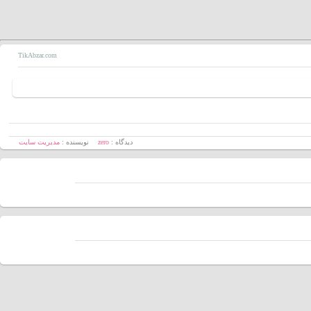
TikAbzar.com
دیدگاه :
zero
نویسنده :
مدیریت سایت